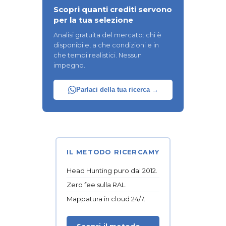
Scopri quanti crediti servono
per la tua selezione
Analisi gratuita del mercato: chi è
disponibile, a che condizioni e in
che tempi realistici. Nessun
impegno.
Parlaci della tua ricerca →
IL METODO RICERCAMY
Head Hunting puro dal 2012.
Zero fee sulla RAL.
Mappatura in cloud 24/7.