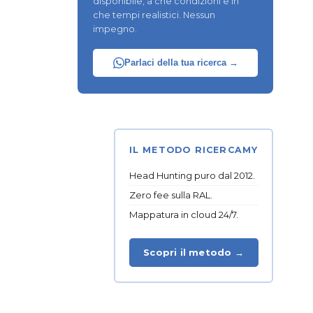
disponibile, a che condizioni e in
che tempi realistici. Nessun
impegno.
Parlaci della tua ricerca →
IL METODO RICERCAMY
Head Hunting puro dal 2012.
Zero fee sulla RAL.
Mappatura in cloud 24/7.
Scopri il metodo →