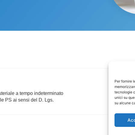
Per fornire 
memorizzare 
tecnologie c
steriale a tempo indeterminato
unici su que
le PS ai sensi del D. Lgs.
su alcune ca
Ac