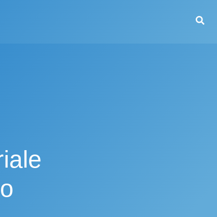
riale
to