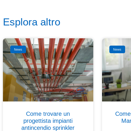
Esplora altro
News
News
Come trovare un
Come 
progettista impianti
Man
antincendio sprinkler