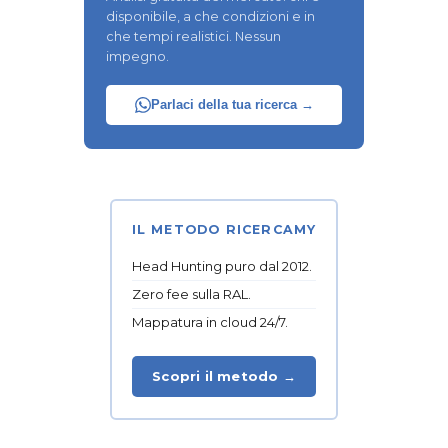
disponibile, a che condizioni e in
che tempi realistici. Nessun
impegno.
Parlaci della tua ricerca →
IL METODO RICERCAMY
Head Hunting puro dal 2012.
Zero fee sulla RAL.
Mappatura in cloud 24/7.
Scopri il metodo →