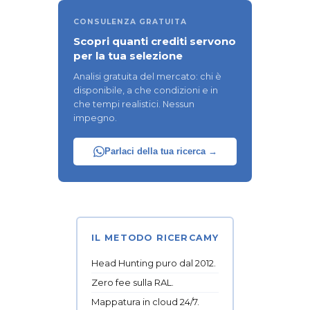
CONSULENZA GRATUITA
Scopri quanti crediti servono
per la tua selezione
Analisi gratuita del mercato: chi è
disponibile, a che condizioni e in
che tempi realistici. Nessun
impegno.
Parlaci della tua ricerca →
IL METODO RICERCAMY
Head Hunting puro dal 2012.
Zero fee sulla RAL.
Mappatura in cloud 24/7.