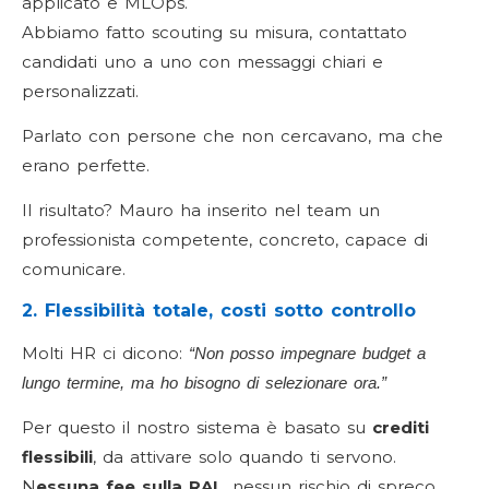
applicato e MLOps.
Abbiamo fatto scouting su misura, contattato
candidati uno a uno con messaggi chiari e
personalizzati.
Parlato con persone che non cercavano, ma che
erano perfette.
Il risultato? Mauro ha inserito nel team un
professionista competente, concreto, capace di
comunicare.
2. Flessibilità totale, costi sotto controllo
Molti HR ci dicono:
“Non posso impegnare budget a
lungo termine, ma ho bisogno di selezionare ora.”
Per questo il nostro sistema è basato su
crediti
flessibili
, da attivare solo quando ti servono.
N
essuna fee sulla RAL
, nessun rischio di spreco.