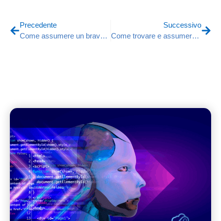
Precedente
Successivo
Come assumere un bravo idraulico per la tua ditta di costruzioni
Come trovare e assumere un autista CQC: guida per le aziende.