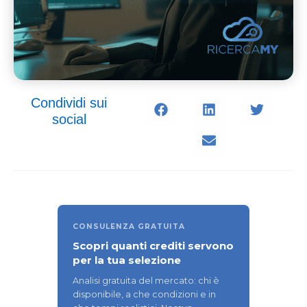
Condividi sui
social
CONSULENZA GRATUITA
Scopri quanti crediti servono
per la tua selezione
Analisi gratuita del mercato: chi è
disponibile, a che condizioni e in