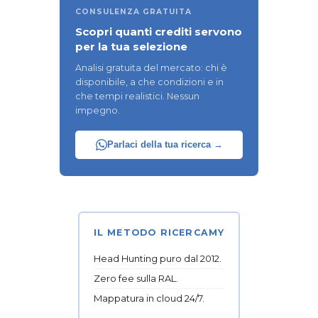
CONSULENZA GRATUITA
Scopri quanti crediti servono
per la tua selezione
Analisi gratuita del mercato: chi è
disponibile, a che condizioni e in
che tempi realistici. Nessun
impegno.
Parlaci della tua ricerca →
IL METODO RICERCAMY
Head Hunting puro dal 2012.
Zero fee sulla RAL.
Mappatura in cloud 24/7.