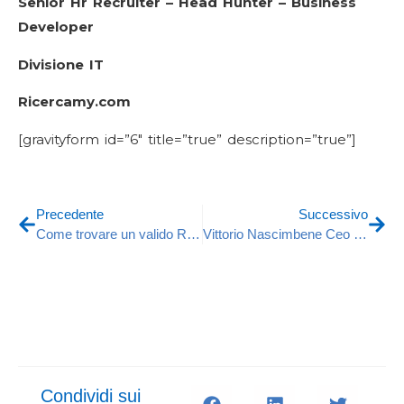
Senior Hr Recruiter – Head Hunter – Business
Developer
Divisione IT
Ricercamy.com
[gravityform id=”6″ title=”true” description=”true”]
Precedente
Successivo
Come trovare un valido Responsabile di Manutenzione
Vittorio Nascimbene Ceo di Ricercamy Premiato al Milano Marketing Festival
Condividi sui