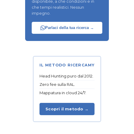
disponibile, a che condizioni e in
che tempi realistici. Nessun
impegno.
Parlaci della tua ricerca →
IL METODO RICERCAMY
Head Hunting puro dal 2012.
Zero fee sulla RAL.
Mappatura in cloud 24/7.
Scopri il metodo →