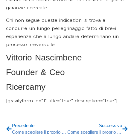
garanzie ricercate
Chi non segue queste indicazioni si trova a
condurre un lungo pellegrinaggio fatto di brevi
esperienze che a lungo andare determinano un
processo irreversibile.
Vittorio Nascimbene
Founder & Ceo
Ricercamy
[gravityform id=”1″ title=”true” description=”true”]
Precedente
Successivo
Come scegliere il proprio Head Hunter per il Settore ICT e IoT
Come scegliere il proprio head hunter nella ricerca e selezione per gli STUDI PROFESSIONALI