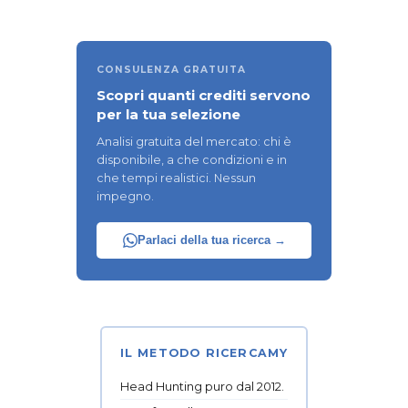
CONSULENZA GRATUITA
Scopri quanti crediti servono
per la tua selezione
Analisi gratuita del mercato: chi è
disponibile, a che condizioni e in
che tempi realistici. Nessun
impegno.
Parlaci della tua ricerca →
IL METODO RICERCAMY
Head Hunting puro dal 2012.