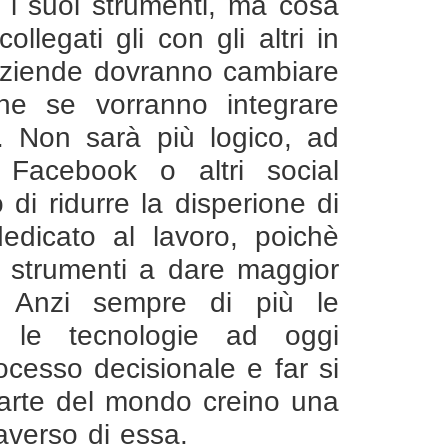
 i suoi strumenti, ma cosa
legati gli con gli altri in
 aziende dovranno cambiare
one se vorranno integrare
o. Non sarà più logico, ad
di Facebook o altri social
di ridurre la disperione di
edicato al lavoro, poichè
ti strumenti a dare maggior
e. Anzi sempre di più le
e le tecnologie ad oggi
rocesso decisionale e far si
 parte del mondo creino una
averso di essa.