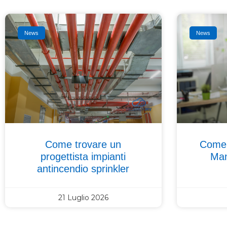
News
News
Come trovare un
Come 
progettista impianti
Man
antincendio sprinkler
21 Luglio 2026