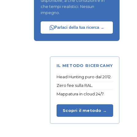
disponibile, a che condizioni e in
che tempi realistici. Nessun
impegno.
Parlaci della tua ricerca →
IL METODO RICERCAMY
Head Hunting puro dal 2012.
Zero fee sulla RAL.
Mappatura in cloud 24/7.
Scopri il metodo →