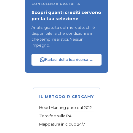
CONSULENZA GRATUITA
Scopri quanti crediti servono
per la tua selezione
Analisi gratuita del mercato: chi è
disponibile, a che condizioni e in
che tempi realistici. Nessun
impegno.
Parlaci della tua ricerca →
IL METODO RICERCAMY
Head Hunting puro dal 2012.
Zero fee sulla RAL.
Mappatura in cloud 24/7.