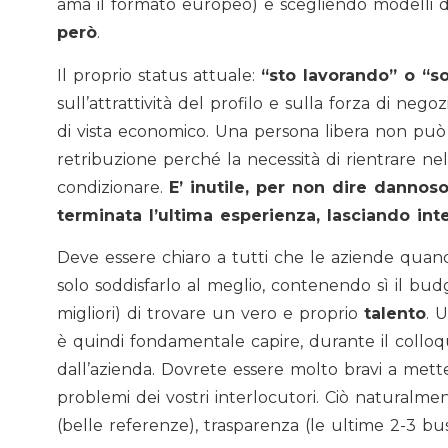
ama il formato europeo) e scegliendo modelli d
però
.
Il proprio status attuale:
“sto lavorando” o “so
sull’attrattività del profilo e sulla forza di ne
di vista economico. Una persona libera non può
retribuzione perché la necessità di rientrare 
condizionare.
E’ inutile, per non dire danno
terminata l’ultima esperienza, lasciando in
Deve essere chiaro a tutti che le aziende quan
solo soddisfarlo al meglio, contenendo sì il b
migliori) di trovare un vero e proprio
talento
. 
è quindi fondamentale capire, durante il colloqu
dall’azienda. Dovrete essere molto bravi a metter
problemi dei vostri interlocutori. Ciò naturalme
(belle referenze), trasparenza (le ultime 2-3 b