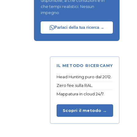
disponibile, a che condizioni e in
che tempi realistici. Nessun
impegno.
Parlaci della tua ricerca →
IL METODO RICERCAMY
Head Hunting puro dal 2012.
Zero fee sulla RAL.
Mappatura in cloud 24/7.
Scopri il metodo →