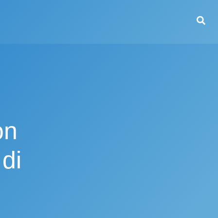
on
 di