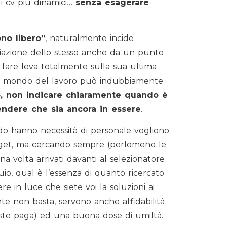
i cv più dinamici…
senza esagerare
no libero”
, naturalmente incide
goziazione dello stesso anche da un punto
 fare leva totalmente sulla sua ultima
nel mondo del lavoro può indubbiamente
so, non indicare chiaramente quando è
tendere che sia ancora in essere
.
do hanno necessità di personale vogliono
udget, ma cercando sempre (perlomeno le
Una volta arrivati davanti al selezionatore
io, qual è l’essenza di quanto ricercato
e in luce che siete voi la soluzioni ai
nte non basta, servono anche affidabilità
uste paga) ed una buona dose di umiltà.