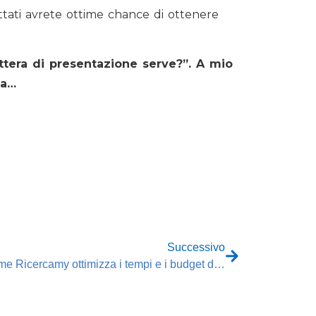
pettati avrete ottime chance di ottenere
ettera di presentazione serve?”. A mio
ia…
Successivo
Come Ricercamy ottimizza i tempi e i budget dei processi di ricerca e selezione ict