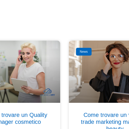
News
trovare un Quality
Come trovare un 
ager cosmetico
trade marketing m
– beauty.