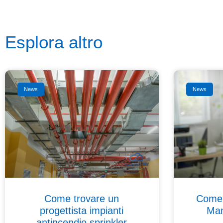
Esplora altro
News
News
Come trovare un
Come 
progettista impianti
Man
antincendio sprinkler