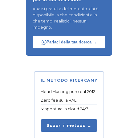
Analisi gratuita del mercato: chi è
disponibile, a che condizioni e in
che tempi realistici. Nessun
impegno.
Parlaci della tua ricerca →
IL METODO RICERCAMY
Head Hunting puro dal 2012.
Zero fee sulla RAL.
Mappatura in cloud 24/7.
Scopri il metodo →