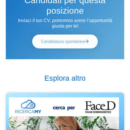
Candidati per questa
posizione
Inviaci il tuo CV, potremmo avere l’opportunità
giusta per te!
Candidatura spontanea
Esplora altro